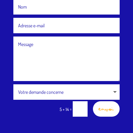
Envoi
=
5 + 14